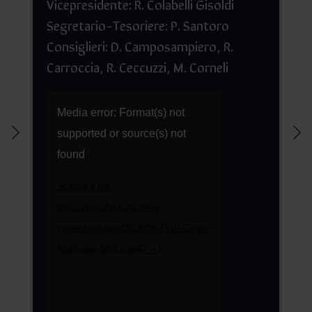
Vicepresidente: R. Colabelli Gisoldi
Segretario-Tesoriere: P. Santoro
Consiglieri: D. Camposampiero, R.
Carroccia, R. Ceccuzzi, M. Corneli
Video
Media error: Format(s) not
Player
supported or source(s) not
found
Scarica il file:
https://bancheocchi.it/wp-
content/uploads/2026/05/XVIII-Corso-
Nazionale-SIBO.mp4?_=1