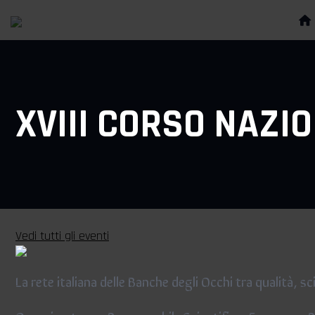
XVIII CORSO NAZI
Vedi tutti gli eventi
La rete italiana delle Banche degli Occhi tra qualità, s