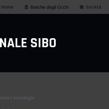
Home
Società
Banche degli Occhi
ONALE SIBO
cienza e tecnologia.