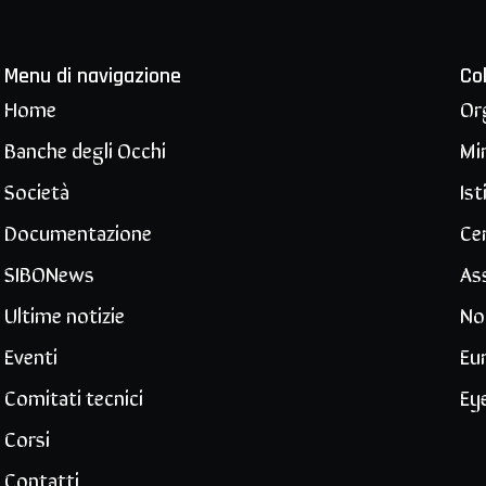
Menu di navigazione
Co
Home
Or
Banche degli Occhi
Min
Società
Ist
Documentazione
Ce
SIBONews
Ass
Ultime notizie
No
Eventi
Eu
Comitati tecnici
Ey
Corsi
Contatti