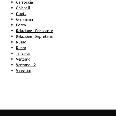
Carroccia
Colabelli
Donisi
Giannarini
Porta
Relazione_Presidente
Relazione_Segretario
Russo
Ruzza
Torresan
Venzano
Venzano_2
Vicentini