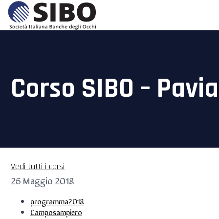
Corso SIBO – Pavi
Vedi tutti i corsi
26 Maggio 2018
programma2018
Camposampiero