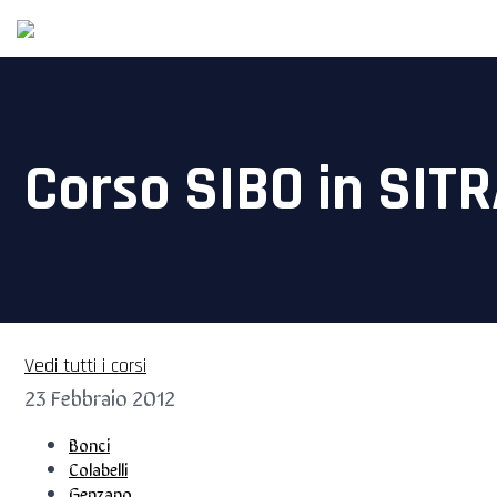
Corso SIBO in SIT
Vedi tutti i corsi
23 Febbraio 2012
Bonci
Colabelli
Genzano