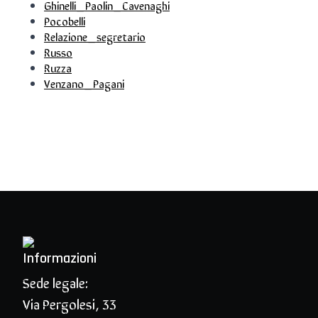
Ghinelli_Paolin_Cavenaghi
Pocobelli
Relazione_segretario
Russo
Ruzza
Venzano_Pagani
Informazioni
Sede legale:
Via Pergolesi, 33