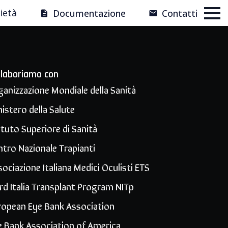
ietà
Documentazione
Contatti
llaboriamo con
ganizzazione Mondiale della Sanità
istero della Salute
ituto Superiore di Sanità
ntro Nazionale Trapianti
ociazione Italiana Medici Oculisti ETS
rd Italia Transplant Program NITp
ropean Eye Bank Association
e Bank Association of America