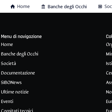
Home
Soc
Banche degli Occhi
Menu di navigazione
Co
Home
Or
Banche degli Occhi
Min
Società
Ist
Documentazione
Ce
SIBONews
Ass
Ultime notizie
No
Eventi
Eu
Comitati tecnici
Ey