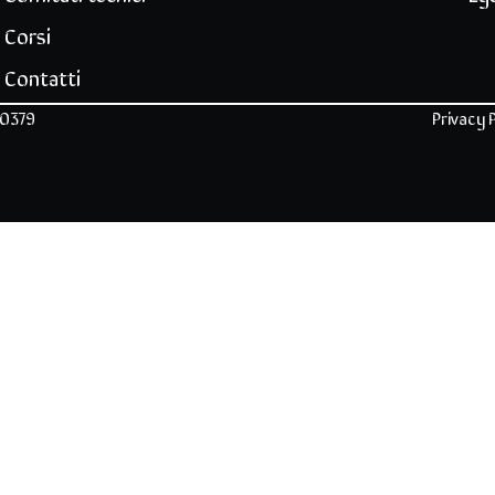
Corsi
Contatti
90379
Privacy 