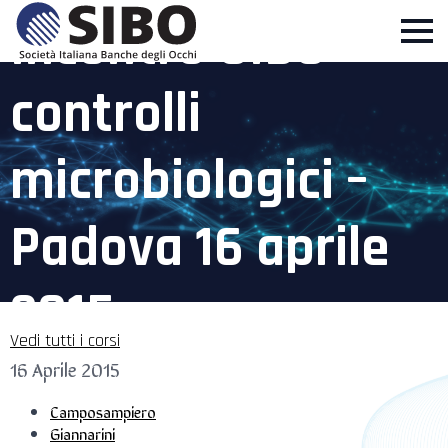
Incontro SIBO
controlli
microbiologici –
Padova 16 aprile
2015
Vedi tutti i corsi
16 Aprile 2015
Camposampiero
Giannarini