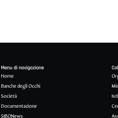
Menu di navigazione
Co
Home
Or
Banche degli Occhi
Min
Società
Ist
Documentazione
Ce
SIBONews
Ass