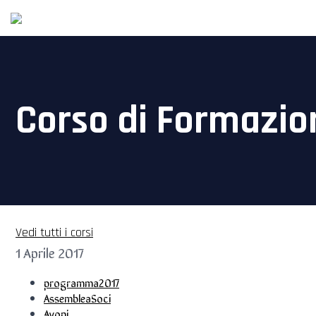
Corso di Formazion
Vedi tutti i corsi
1 Aprile 2017
programma2017
AssembleaSoci
Avoni