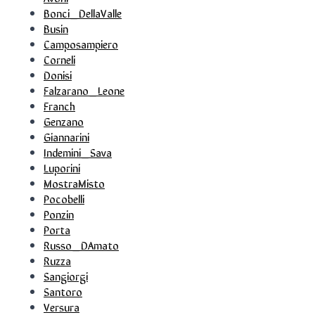
Bonci_DellaValle
Busin
Camposampiero
Corneli
Donisi
Falzarano_Leone
Franch
Genzano
Giannarini
Indemini_Sava
Luporini
MostraMisto
Pocobelli
Ponzin
Porta
Russo_DAmato
Ruzza
Sangiorgi
Santoro
Versura